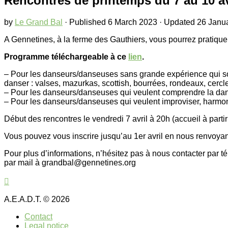
Rencontres de printemps du 7 au 10 av
by
Le Grand Bal
· Published
6 March 2023
· Updated
26 Janu
A Gennetines, à la ferme des Gauthiers, vous pourrez pratique
Programme téléchargeable à ce
lien
.
– Pour les danseurs/danseuses sans grande expérience qui so
danser : valses, mazurkas, scottish, bourrées, rondeaux, cercl
– Pour les danseurs/danseuses qui veulent comprendre la danse,
– Pour les danseurs/danseuses qui veulent improviser, harmonise
Début des rencontres le vendredi 7 avril à 20h (accueil à partir 
Vous pouvez vous inscrire jusqu’au 1er avril en nous renvoyant p
Pour plus d’informations, n’hésitez pas à nous contacter par
par mail à grandbal@gennetines.org
A.E.A.D.T. © 2026
Contact
Legal notice