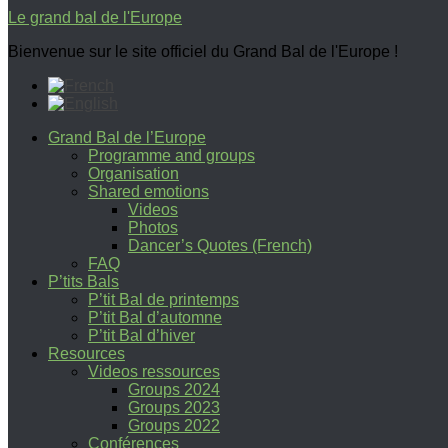
Le grand bal de l'Europe
Bienvenue sur le site officiel du Grand Bal de l'Europe !
Grand Bal de l’Europe
Programme and groups
Organisation
Shared emotions
Videos
Photos
Dancer’s Quotes (French)
FAQ
P’tits Bals
P’tit Bal de printemps
P’tit Bal d’automne
P’tit Bal d’hiver
Resources
Videos ressources
Groups 2024
Groups 2023
Groups 2022
Conférences