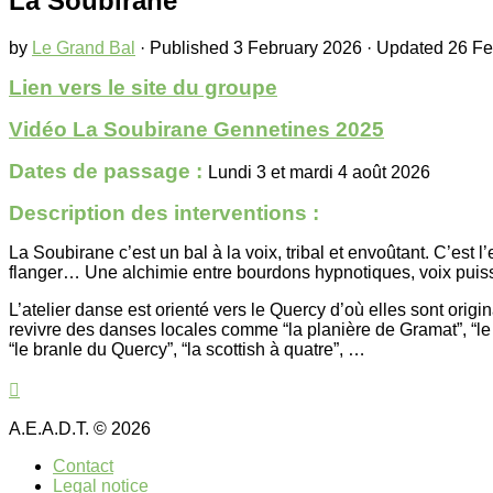
La Soubirane
by
Le Grand Bal
· Published
3 February 2026
· Updated
26 Fe
Lien vers le site du groupe
Vidéo La Soubirane Gennetines 2025
Dates de passage :
Lundi 3 et mardi 4 août 2026
Description des interventions :
La Soubirane c’est un bal à la voix, tribal et envoûtant. C’est 
flanger… Une alchimie entre bourdons hypnotiques, voix puis
L’atelier danse est orienté vers le Quercy d’où elles sont ori
revivre des danses locales comme “la planière de Gramat”, “le d
“le branle du Quercy”, “la scottish à quatre”, …
A.E.A.D.T. © 2026
Contact
Legal notice