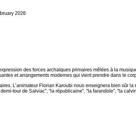
bruary 2026
l’expression des forces archaïques primaires mêlées à la musique a
santes et arrangements modernes qui vient prendre dans le cor
ginaires. L’animateur Florian Karoubi nous enseignera bien sûr l
emi-tour de Salviac”, “la républicaine”, “la farandole”, “la calv