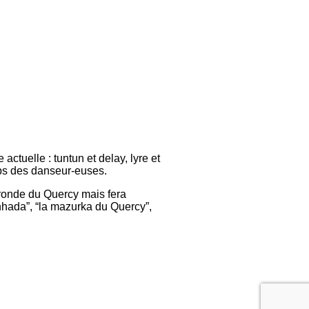
ctuelle : tuntun et delay, lyre et
ps des danseur-euses.
a ronde du Quercy mais fera
inhada”, “la mazurka du Quercy”,