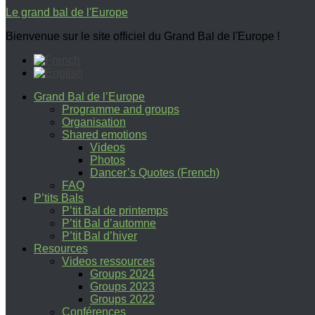
Le grand bal de l'Europe
Bienvenue sur le site officiel du Grand Bal de l'Europe !
Grand Bal de l’Europe
Programme and groups
Organisation
Shared emotions
Videos
Photos
Dancer’s Quotes (French)
FAQ
P’tits Bals
P’tit Bal de printemps
P’tit Bal d’automne
P’tit Bal d’hiver
Resources
Videos ressources
Groups 2024
Groups 2023
Groups 2022
Conférences