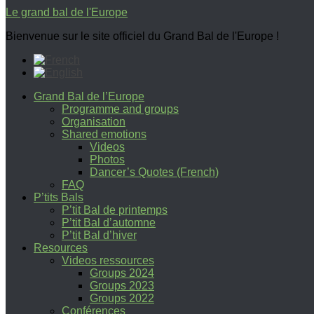
Le grand bal de l'Europe
Bienvenue sur le site officiel du Grand Bal de l'Europe !
Grand Bal de l’Europe
Programme and groups
Organisation
Shared emotions
Videos
Photos
Dancer’s Quotes (French)
FAQ
P’tits Bals
P’tit Bal de printemps
P’tit Bal d’automne
P’tit Bal d’hiver
Resources
Videos ressources
Groups 2024
Groups 2023
Groups 2022
Conférences