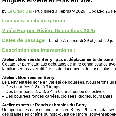
Hugues Rivière et Folk en vrac
by
Le Grand Bal
· Published
3 February 2026
· Updated
26 Fe
Lien vers le site du groupe
Vidéo Hugues Rivière Gennetines 2025
Dates de passage :
Lundi 27, mercredi 29 et jeudi 30 jui
Description des interventions :
Atelier : Bourrée du Berry : pas et déplacements de base
Cet atelier permettra aux débutants de faire connaissance avec
familiariserons avec différents déplacements de base : plusieu
Atelier : Bourrées en Berry
Le Berry est très riche en variété de bourrées. Nous ferons un p
– Des bourrées à 2 et à 3 temps
– Des bourrées à 2, à 3, à 4, à 6 danseurs ou collectives
– Des bourrées rondes carrées, croisées, droites, tournantes
Atelier express : Ronds et branles du Berry
Un aperçu des danses anciennes en Berry : Plusieurs danses en
des branles en chaîne du nord-ouest de l’Indre, souvent appelé