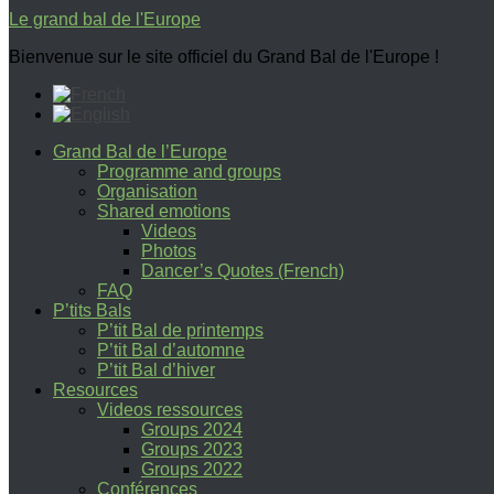
Le grand bal de l'Europe
Bienvenue sur le site officiel du Grand Bal de l'Europe !
Grand Bal de l’Europe
Programme and groups
Organisation
Shared emotions
Videos
Photos
Dancer’s Quotes (French)
FAQ
P’tits Bals
P’tit Bal de printemps
P’tit Bal d’automne
P’tit Bal d’hiver
Resources
Videos ressources
Groups 2024
Groups 2023
Groups 2022
Conférences