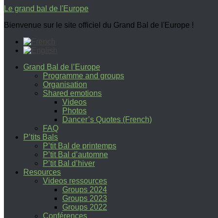
Le grand bal de l'Europe
Bienvenue sur le site officiel du Grand Bal de l'Europe !
Grand Bal de l’Europe
Programme and groups
Organisation
Shared emotions
Videos
Photos
Dancer’s Quotes (French)
FAQ
P’tits Bals
P’tit Bal de printemps
P’tit Bal d’automne
P’tit Bal d’hiver
Resources
Videos ressources
Groups 2024
Groups 2023
Groups 2022
Conférences