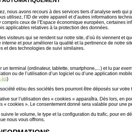
S AUTOMATIQUEMENT
z, nous avons recours à des services tiers d’analyse web qui p
s utilisez, l’ID de votre appareil et d’autres informations techni
, y compris ceux de l’Espace économique européen, certaines in
 applicables relatives à la protection des données.
visiteurs qui se rendent sur notre site, d’où ils viennent et qu
interne et pour améliorer la qualité et la pertinence de notre sit
es et des technologies de suivi similaires.
 un terminal (ordinateur, tablette, smartphone,…) et lu par exem
allation ou de l’utilisation d’un logiciel ou d’une application mobil
-loi
)
ociété et/ou des sociétés tiers pourront être déposés sur votre 
tive sur l’utilisation des « cookies » apparaîtra. Dès lors, en po
on des « cookies ». Le consentement donné sera valable pour une p
suivre le volume, le type et la configuration du trafic, pour en 
que nous vous offrons.